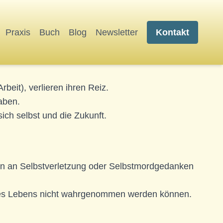
Praxis
Buch
Blog
Newsletter
Kontakt
 oder dass die Zukunft keine positiven
beit), verlieren ihren Reiz.
aben.
ich selbst und die Zukunft.
en an Selbstverletzung oder Selbstmordgedanken
e des Lebens nicht wahrgenommen werden können.