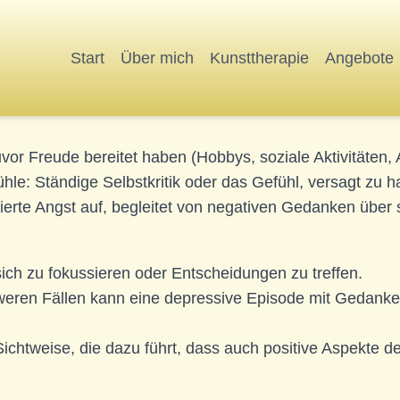
Start
Über mich
Kunsttherapie
Angebote
slosigkeit: Das Gefühl, nichts mehr erreichen zu können
or Freude bereitet haben (Hobbys, soziale Aktivitäten, Ar
le: Ständige Selbstkritik oder das Gefühl, versagt zu h
sierte Angst auf, begleitet von negativen Gedanken über s
ich zu fokussieren oder Entscheidungen zu treffen.
weren Fällen kann eine depressive Episode mit Gedank
Sichtweise, die dazu führt, dass auch positive Aspekt