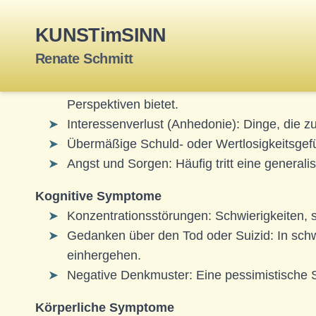
KUNSTimSINN
Symptome einer depressiven Episode
Renate Schmitt
Emotionale Symptome
Anhaltende Traurigkeit, Leere oder Hoffnung
Perspektiven bietet.
Interessenverlust (Anhedonie): Dinge, die zuv
Übermäßige Schuld- oder Wertlosigkeitsgefüh
Angst und Sorgen: Häufig tritt eine generali
Kognitive Symptome
Konzentrationsstörungen: Schwierigkeiten, s
Gedanken über den Tod oder Suizid: In sch
einhergehen.
Negative Denkmuster: Eine pessimistische 
Körperliche Symptome