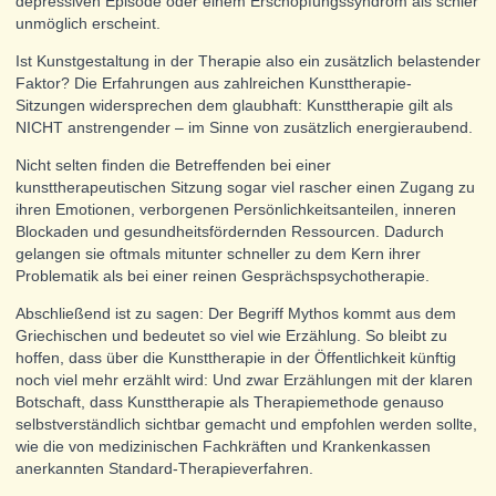
depressiven Episode oder einem Erschöpfungssyndrom als schier
unmöglich erscheint.
Ist Kunstgestaltung in der Therapie also ein zusätzlich belastender
Faktor? Die Erfahrungen aus zahlreichen Kunsttherapie-
Sitzungen widersprechen dem glaubhaft: Kunsttherapie gilt als
NICHT anstrengender – im Sinne von zusätzlich energieraubend.
Nicht selten finden die Betreffenden bei einer
kunsttherapeutischen Sitzung sogar viel rascher einen Zugang zu
ihren Emotionen, verborgenen Persönlichkeitsanteilen, inneren
Blockaden und gesundheitsfördernden Ressourcen. Dadurch
gelangen sie oftmals mitunter schneller zu dem Kern ihrer
Problematik als bei einer reinen Gesprächspsychotherapie.
Abschließend ist zu sagen: Der Begriff Mythos kommt aus dem
Griechischen und bedeutet so viel wie Erzählung. So bleibt zu
hoffen, dass über die Kunsttherapie in der Öffentlichkeit künftig
noch viel mehr erzählt wird: Und zwar Erzählungen mit der klaren
Botschaft, dass Kunsttherapie als Therapiemethode genauso
selbstverständlich sichtbar gemacht und empfohlen werden sollte,
wie die von medizinischen Fachkräften und Krankenkassen
anerkannten Standard-Therapieverfahren.