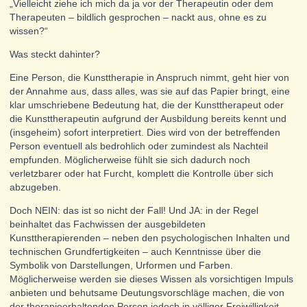
„Vielleicht ziehe ich mich da ja vor der Therapeutin oder dem
Therapeuten – bildlich gesprochen – nackt aus, ohne es zu
wissen?“
Was steckt dahinter?
Eine Person, die Kunsttherapie in Anspruch nimmt, geht hier von
der Annahme aus, dass alles, was sie auf das Papier bringt, eine
klar umschriebene Bedeutung hat, die der Kunsttherapeut oder
die Kunsttherapeutin aufgrund der Ausbildung bereits kennt und
(insgeheim) sofort interpretiert. Dies wird von der betreffenden
Person eventuell als bedrohlich oder zumindest als Nachteil
empfunden. Möglicherweise fühlt sie sich dadurch noch
verletzbarer oder hat Furcht, komplett die Kontrolle über sich
abzugeben.
Doch NEIN: das ist so nicht der Fall! Und JA: in der Regel
beinhaltet das Fachwissen der ausgebildeten
Kunsttherapierenden – neben den psychologischen Inhalten und
technischen Grundfertigkeiten – auch Kenntnisse über die
Symbolik von Darstellungen, Urformen und Farben.
Möglicherweise werden sie dieses Wissen als vorsichtigen Impuls
anbieten und behutsame Deutungsvorschläge machen, die von
der therapieerhaltenden Person jedoch in völliger Freiwilligkeit