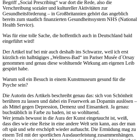
Begriff „Social Prescribing“ war dort die Rede, also die
Verschreibung sozialer und kultureller Aktivitäten zur
Gesundheitsförderung – in Großbritannien gehört das angeblich
bereits zum staatlich finanzierten Gesundheitssystem NHS (National
Health Service).
Was für eine tolle Sache, die hoffentlich auch in Deutschland bald
eingeführt wird!
Der Artikel traf bei mir auch deshalb ins Schwarze, weil ich erst
kürzlich ein halbtägiges „Wellness-Bad“ im Pariser Musée d´Orsay
genommen und genau diese wohltuende Wirkung am eigenen Leib
gespürt habe.
Warum soll ein Besuch in einem Kunstmuseum gesund für die
Psyche sein?
Die Autorin des Artikels beschreibt genau das: sich von Schönheit
berühren zu lassen und dabei ein Feuerwerk an Dopamin auslösen –
als Mittel gegen Depression, Demenz und Einsamkeit. Ja genau:
buchstäblich in Farbe zu baden, ist so wohltuend.
Wer jemals bewusst in die Aura der Kunst eingetaucht ist, weiß,
dass dies wie eine Reise in eine andere Welt sein kann, aus der man
oft spät und sehr erschöpft wieder auftaucht. Die Ermüdung mag zu
einem Teil mit der sportlichen Ausdauerleistung zusammenhängen.