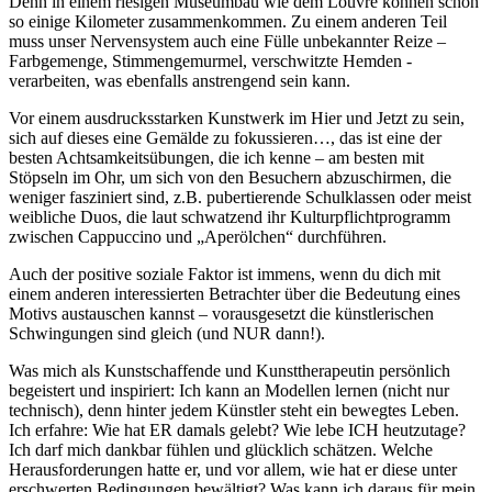
Denn in einem riesigen Museumbau wie dem Louvre können schon
so einige Kilometer zusammenkommen. Zu einem anderen Teil
muss unser Nervensystem auch eine Fülle unbekannter Reize –
Farbgemenge, Stimmengemurmel, verschwitzte Hemden -
verarbeiten, was ebenfalls anstrengend sein kann.
Vor einem ausdrucksstarken Kunstwerk im Hier und Jetzt zu sein,
sich auf dieses eine Gemälde zu fokussieren…, das ist eine der
besten Achtsamkeitsübungen, die ich kenne – am besten mit
Stöpseln im Ohr, um sich von den Besuchern abzuschirmen, die
weniger fasziniert sind, z.B. pubertierende Schulklassen oder meist
weibliche Duos, die laut schwatzend ihr Kulturpflichtprogramm
zwischen Cappuccino und „Aperölchen“ durchführen.
Auch der positive soziale Faktor ist immens, wenn du dich mit
einem anderen interessierten Betrachter über die Bedeutung eines
Motivs austauschen kannst – vorausgesetzt die künstlerischen
Schwingungen sind gleich (und NUR dann!).
Was mich als Kunstschaffende und Kunsttherapeutin persönlich
begeistert und inspiriert: Ich kann an Modellen lernen (nicht nur
technisch), denn hinter jedem Künstler steht ein bewegtes Leben.
Ich erfahre: Wie hat ER damals gelebt? Wie lebe ICH heutzutage?
Ich darf mich dankbar fühlen und glücklich schätzen. Welche
Herausforderungen hatte er, und vor allem, wie hat er diese unter
erschwerten Bedingungen bewältigt? Was kann ich daraus für mein