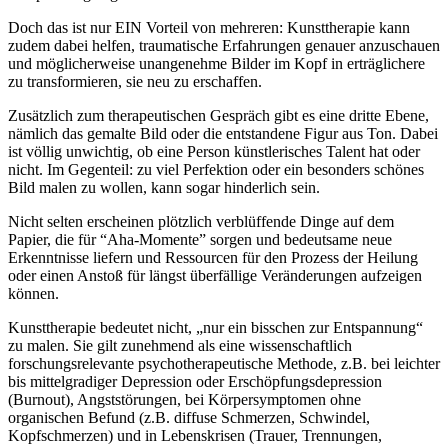
Doch das ist nur EIN Vorteil von mehreren: Kunsttherapie kann
zudem dabei helfen, traumatische Erfahrungen genauer anzuschauen
und möglicherweise unangenehme Bilder im Kopf in erträglichere
zu transformieren, sie neu zu erschaffen.
Zusätzlich zum therapeutischen Gespräch gibt es eine dritte Ebene,
nämlich das gemalte Bild oder die entstandene Figur aus Ton. Dabei
ist völlig unwichtig, ob eine Person künstlerisches Talent hat oder
nicht. Im Gegenteil: zu viel Perfektion oder ein besonders schönes
Bild malen zu wollen, kann sogar hinderlich sein.
Nicht selten erscheinen plötzlich verblüffende Dinge auf dem
Papier, die für “Aha-Momente” sorgen und bedeutsame neue
Erkenntnisse liefern und Ressourcen für den Prozess der Heilung
oder einen Anstoß für längst überfällige Veränderungen aufzeigen
können.
Kunsttherapie bedeutet nicht, „nur ein bisschen zur Entspannung“
zu malen. Sie gilt zunehmend als eine wissenschaftlich
forschungsrelevante psychotherapeutische Methode, z.B. bei leichter
bis mittelgradiger Depression oder Erschöpfungsdepression
(Burnout), Angststörungen, bei Körpersymptomen ohne
organischen Befund (z.B. diffuse Schmerzen, Schwindel,
Kopfschmerzen) und in Lebenskrisen (Trauer, Trennungen,