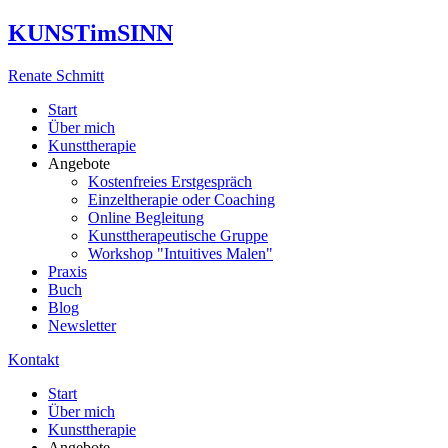
KUNSTimSINN
Renate Schmitt
Start
Über mich
Kunsttherapie
Angebote
Kostenfreies Erstgespräch
Einzeltherapie oder Coaching
Online Begleitung
Kunsttherapeutische Gruppe
Workshop "Intuitives Malen"
Praxis
Buch
Blog
Newsletter
Kontakt
Start
Über mich
Kunsttherapie
Angebote