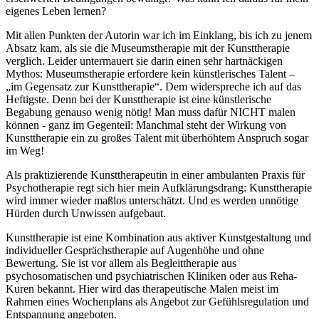
eigenes Leben lernen?
Mit allen Punkten der Autorin war ich im Einklang, bis ich zu jenem
Absatz kam, als sie die Museumstherapie mit der Kunsttherapie
verglich. Leider untermauert sie darin einen sehr hartnäckigen
Mythos: Museumstherapie erfordere kein künstlerisches Talent –
„im Gegensatz zur Kunsttherapie“. Dem widerspreche ich auf das
Heftigste. Denn bei der Kunsttherapie ist eine künstlerische
Begabung genauso wenig nötig! Man muss dafür NICHT malen
können - ganz im Gegenteil: Manchmal steht der Wirkung von
Kunsttherapie ein zu großes Talent mit überhöhtem Anspruch sogar
im Weg!
Als praktizierende Kunsttherapeutin in einer ambulanten Praxis für
Psychotherapie regt sich hier mein Aufklärungsdrang: Kunsttherapie
wird immer wieder maßlos unterschätzt. Und es werden unnötige
Hürden durch Unwissen aufgebaut.
Kunsttherapie ist eine Kombination aus aktiver Kunstgestaltung und
individueller Gesprächstherapie auf Augenhöhe und ohne
Bewertung. Sie ist vor allem als Begleittherapie aus
psychosomatischen und psychiatrischen Kliniken oder aus Reha-
Kuren bekannt. Hier wird das therapeutische Malen meist im
Rahmen eines Wochenplans als Angebot zur Gefühlsregulation und
Entspannung angeboten.