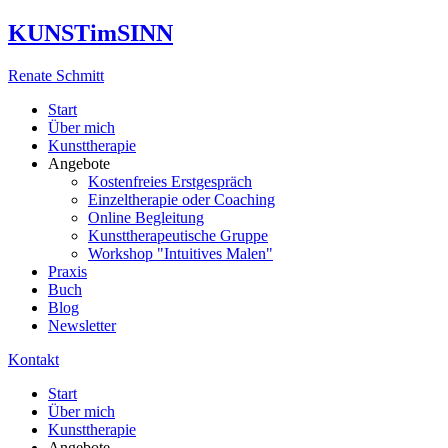
KUNSTimSINN
Renate Schmitt
Start
Über mich
Kunsttherapie
Angebote
Kostenfreies Erstgespräch
Einzeltherapie oder Coaching
Online Begleitung
Kunsttherapeutische Gruppe
Workshop "Intuitives Malen"
Praxis
Buch
Blog
Newsletter
Kontakt
Start
Über mich
Kunsttherapie
Angebote